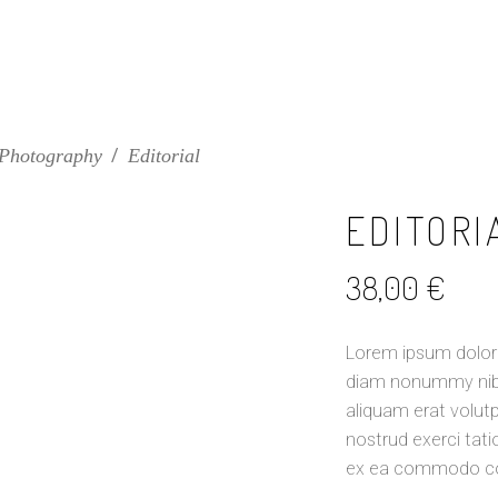
 Photography
/
Editorial
EDITORI
38,00
€
Lorem ipsum dolor s
diam nonummy nibh
aliquam erat volut
nostrud exerci tatio
ex ea commodo con