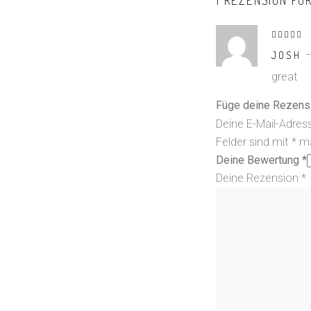
1 REZENSION FÜ
B
mit
5
von 5
JOSH
great
Füge deine Rezens
Deine E-Mail-Adress
Felder sind mit
*
ma
Deine Bewertung
*
Deine Rezension
*