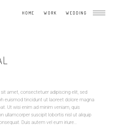
HOME
WORK
WEDDING
AL
it amet, consectetuer adipiscing elit, sed
 euismod tincidunt ut laoreet dolore magna
pat. Ut wisi enim ad minim veniam, quis
n ullamcorper suscipit lobortis nisl ut aliquip
sequat. Duis autem vel eum iriure…