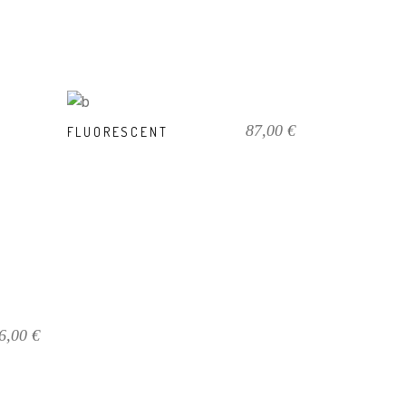
87,00
€
FLUORESCENT
IN DEN
WARENKORB
6,00
€