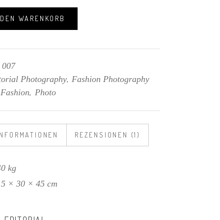
 DEN WARENKORB
007
:
torial Photography
Fashion Photography
,
Fashion
Photo
:
,
INFORMATIONEN
REZENSIONEN (1)
40 kg
15 × 30 × 45 cm